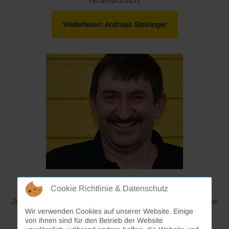
verantwortlich.
Weiterlesen: Andreas Steininger
Jakob Seebacher
Cookie Richtlinie & Datenschutz
Jakob Seebacher ist als Geschäftsführer für die Bereiche
Wir verwenden Cookies auf unserer Website. Einige
Werkstatt und Service verantwortlich.
von ihnen sind für den Betrieb der Website