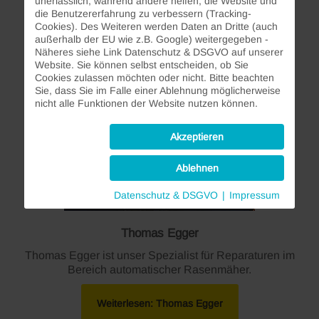
unerlässlich, während andere helfen, die Website und
Weiterlesen: Jakob Seebacher
die Benutzererfahrung zu verbessern (Tracking-
Cookies). Des Weiteren werden Daten an Dritte (auch
außerhalb der EU wie z.B. Google) weitergegeben -
Näheres siehe Link Datenschutz & DSGVO auf unserer
Website. Sie können selbst entscheiden, ob Sie
Cookies zulassen möchten oder nicht. Bitte beachten
Sie, dass Sie im Falle einer Ablehnung möglicherweise
nicht alle Funktionen der Website nutzen können.
Akzeptieren
Ablehnen
Datenschutz & DSGVO
|
Impressum
Thomas Egger
Thomas Egger ist unser Spezialist für Reparaturen im
Bereich automatischer Rasenmäher.
Weiterlesen: Thomas Egger